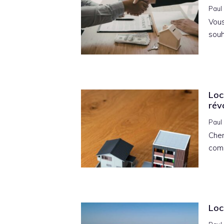
Paul
Vous
souh
Loc
rév
Paul
Cher
comb
Loc