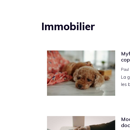
Immobilier
Myf
cop
Paul
La g
les 
Mod
doc