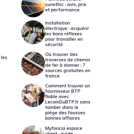
sunethic : avis, prix
et performance
Installation
électrique : acquérir
les bons réflexes
pour travailler en
sécurité
Où trouver des
 les
traverses de chemin
de fer à donner : 7
sources gratuites en
france
Comment trouver un
fournisseur BTP
fiable avec
LecoinDuBTP.fr sans
tomber dans le
piège des fausses
bonnes affaires
Myfoncia espace
client : guide