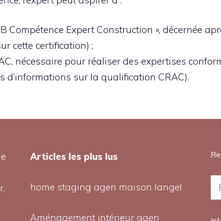
STB Compétence Expert Construction », décernée aprè
 cette certification) ;
RAC, nécessaire pour réaliser des expertises confo
s d’informations sur la qualification CRAC).
Re
de
Articles les plus lus
Re
home staging agen maison langel
r.
Aménagement intérieur agen
In