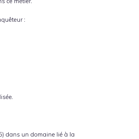
s ce métier.
nquêteur :
isée.
) dans un domaine lié à la