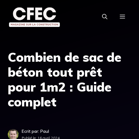
Aller
au
MEN
contenu
Combien de sac de
béton tout prêt
pour 1m2 : Guide
complet
Ecrit par: Paul
Publié le:
16 avril 2024