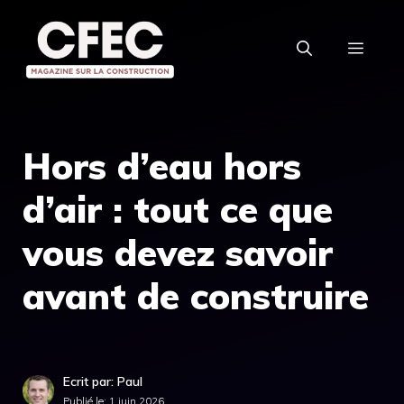
Aller
au
MEN
contenu
Hors d’eau hors
d’air : tout ce que
vous devez savoir
avant de construire
Ecrit par: Paul
Publié le:
1 juin 2026