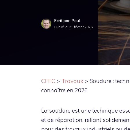
Ecrit par: Paul
Publié le:
21 février 2026
CFEC
>
Travaux
>
Soudure : techn
connaître en 2026
La soudure est une technique esse
et de réparation, reliant solideme
pour des travaux industriels ou des