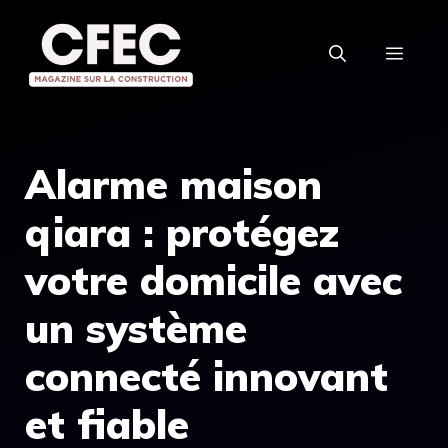
Aller
au
MEN
contenu
Alarme maison
qiara : protégez
votre domicile avec
un système
connecté innovant
et fiable