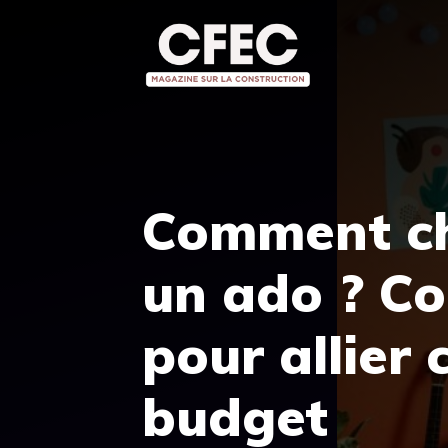
Aller
au
contenu
Comment cho
un ado ? Co
pour allier 
budget