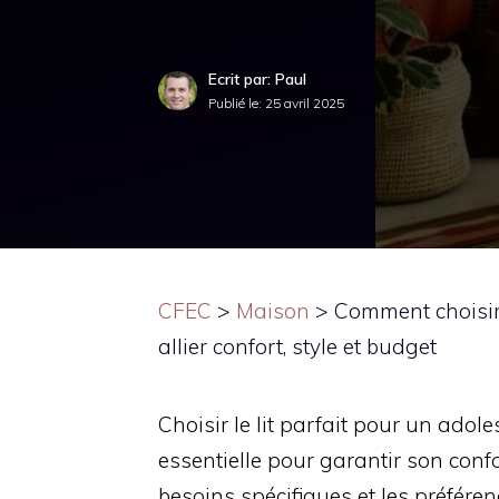
Ecrit par: Paul
Publié le:
25 avril 2025
CFEC
>
Maison
>
Comment choisir 
allier confort, style et budget
Choisir le lit parfait pour un ado
essentielle pour garantir son confor
besoins spécifiques et les préféren