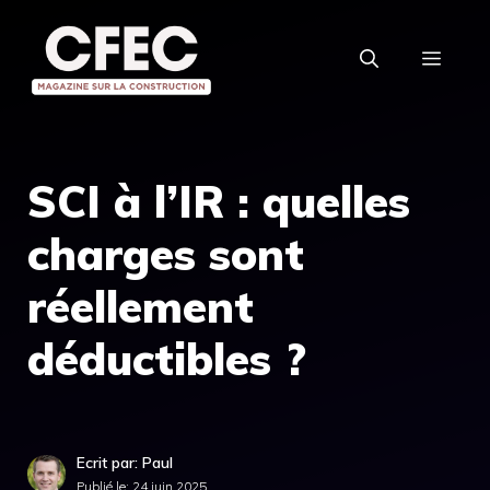
Aller
au
MEN
contenu
SCI à l’IR : quelles
charges sont
réellement
déductibles ?
Ecrit par: Paul
Publié le:
24 juin 2025