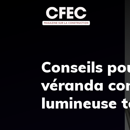
Aller
au
contenu
Conseils p
véranda con
lumineuse t