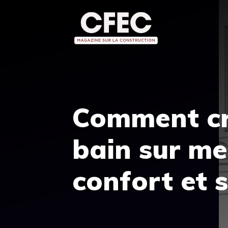
Aller
au
contenu
Comment cré
bain sur me
confort et s