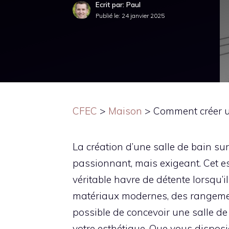
Ecrit par: Paul
Publié le:
24 janvier 2025
CFEC
>
Maison
>
Comment créer un
La création d’une salle de bain sur 
passionnant, mais exigeant. Cet es
véritable havre de détente lorsqu’
matériaux modernes, des rangement
possible de concevoir une salle d
votre esthétique. Que vous dispos