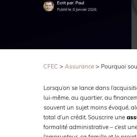
Ecrit par: Paul
Publié le:
8 janvier 2026
CFEC
>
Assurance
>
Pourquoi sou
Lorsqu’on se lance dans l’acquisit
lui-même, au quartier, au financem
souvent un sujet moins évoqué, alo
total d’un crédit. Souscrire une
ass
formalité administrative – c’est un
l’emprunteur, sa famille et le pro