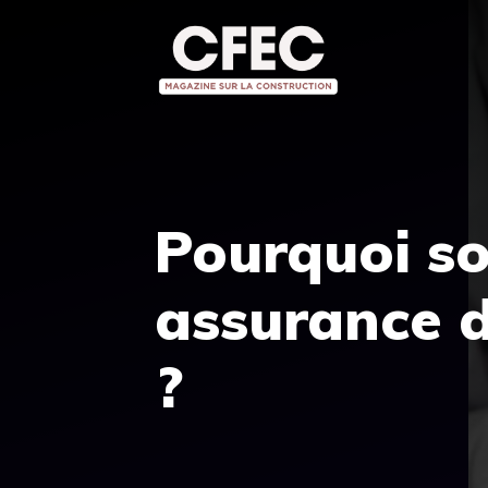
Aller
au
contenu
Pourquoi so
assurance d
?