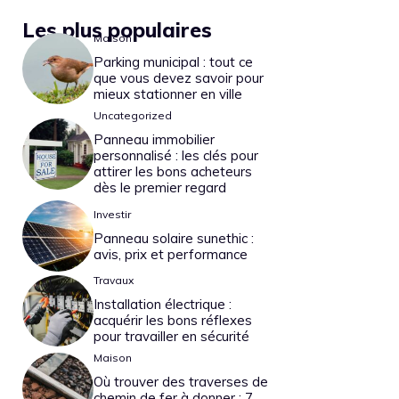
Les plus populaires
Maison
Parking municipal : tout ce
que vous devez savoir pour
mieux stationner en ville
Uncategorized
Panneau immobilier
personnalisé : les clés pour
attirer les bons acheteurs
dès le premier regard
Investir
Panneau solaire sunethic :
avis, prix et performance
Travaux
Installation électrique :
acquérir les bons réflexes
pour travailler en sécurité
Maison
Où trouver des traverses de
chemin de fer à donner : 7