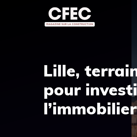
Aller
au
contenu
Lille, terra
pour invest
l’immobilie