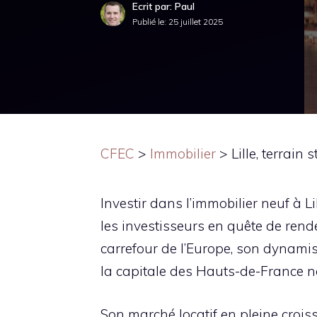
Ecrit par: Paul
Publié le:
25 juillet 2025
CFEC
>
Immobilier
>
Lille, terrain
Investir dans l’immobilier neuf à 
les investisseurs en quête de ren
carrefour de l’Europe, son dynami
la capitale des Hauts-de-France ne c
Son marché locatif en pleine croi