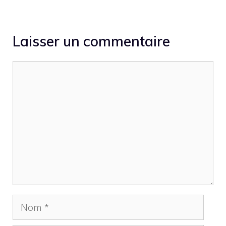
Laisser un commentaire
Commentaire
Nom