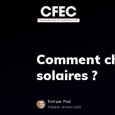
Aller
au
contenu
Comment cho
solaires ?
Ecrit par: Paul
Publié le:
16 mars 2025