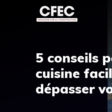
Aller
au
contenu
5 conseils 
cuisine fac
dépasser v