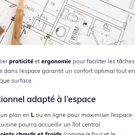
lier
praticité
et
ergonomie
pour faciliter les tâches
de dans l’espace garantit un confort optimal tout en
que surface.
ionnel adapté à l’espace
z un plan en
L
ou en ligne pour maximiser l’espace
isine pourra accueillir un îlot central
oints chauds et froids
(comme le four et le